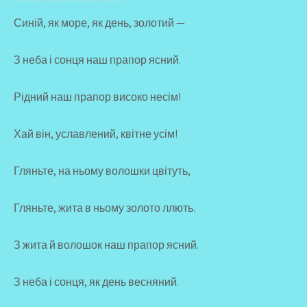
Синій, як море, як день, золотий —
З неба і сонця наш прапор ясний.
Рідний наш прапор високо несім!
Хай він, уславлений, квітне усім!
Гляньте, на ньому волошки цвітуть,
Гляньте, жита в ньому золото ллють.
З жита й волошок наш прапор ясний.
З неба і сонця, як день весняний.