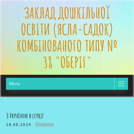
Skip
ЗАКЛАД ДОШКІЛЬНОЇ
to
content
ОСВІТИ (ЯСЛА-САДОК)
КОМБІНОВАНОГО ТИПУ №
38 "ОБЕРІГ"
Menu
З Україною в серці!
Новини
26.08.2024